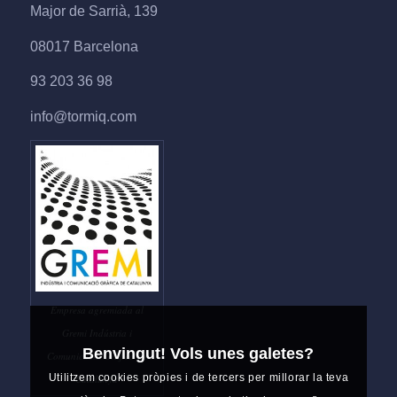
Major de Sarrià, 139
08017 Barcelona
93 203 36 98
info@tormiq.com
Empresa agremiada al
Gremi Indústria i
Benvingut! Vols unes galetes?
Comunicació Gràfica de
Utilitzem cookies pròpies i de tercers per millorar la teva
Catalunya