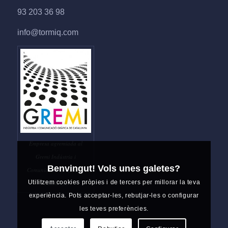
93 203 36 98
info@tormiq.com
Empresa agremiada al
Gremi Indústria i
Benvingut! Vols unes galetes?
Comunicació Gràfica de
Utilitzem cookies pròpies i de tercers per millorar la teva
Catalunya
experiència. Pots acceptar-les, rebutjar-les o configurar
les teves preferències.