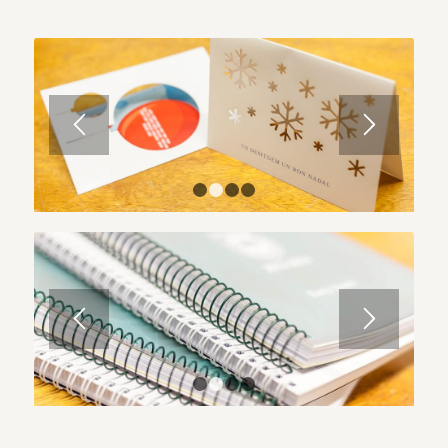
1
2
3
4
1
2
3
4