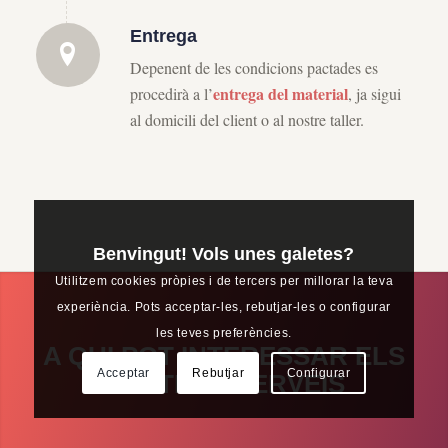
Entrega
Depenent de les condicions pactades es
entrega del material
procedirà a l’
, ja sigui
al domicili del client o al nostre taller.
Benvingut! Vols unes galetes?
Utilitzem cookies pròpies i de tercers per millorar la teva
experiència. Pots acceptar-les, rebutjar-les o configurar
les teves preferències.
A QUI POT INTERESSAR ELS
Acceptar
Rebutjar
Configurar
NOSTRES SERVEIS