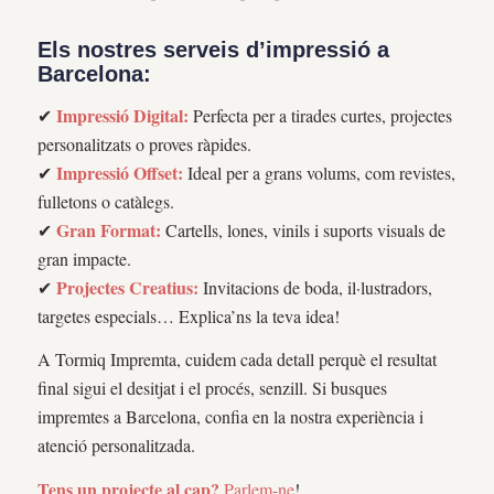
Els nostres serveis d’impressió a
Barcelona:
Impressió Digital:
✔
Perfecta per a tirades curtes, projectes
personalitzats o proves ràpides.
Impressió Offset:
✔
Ideal per a grans volums, com revistes,
fulletons o catàlegs.
Gran Format:
✔
Cartells, lones, vinils i suports visuals de
gran impacte.
Projectes Creatius:
✔
Invitacions de boda, il·lustradors,
targetes especials… Explica’ns la teva idea!
A Tormiq Impremta, cuidem cada detall perquè el resultat
final sigui el desitjat i el procés, senzill. Si busques
impremtes a Barcelona, confia en la nostra experiència i
atenció personalitzada.
Tens un projecte al cap?
Parlem-ne
!