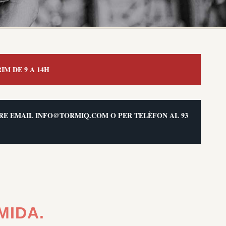
IM DE 9 A 14H
OSTRE EMAIL INFO@TORMIQ.COM O PER TELÈFON AL 93
MIDA.