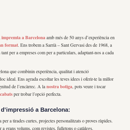
impremta a Barcelona
a
amb més de 50 anys d’experiència en
an format
. Ens trobem a Sarrià – Sant Gervasi des de 1968, a
m tant per a empreses com per a particulars, adaptant-nos a cada
ona que combinin experiència, qualitat i atenció
loc ideal. Ens agrada escoltar les teves idees i oferir-te la millor
nostra botiga
gnitud de l’encàrrec. A la
, pots veure i tocar
acabats
per trobar l’opció perfecta.
 d’impressió a Barcelona:
 per a tirades curtes, projectes personalitzats o proves ràpides.
r a grans volums, com revistes, fulletons o catàlegs.