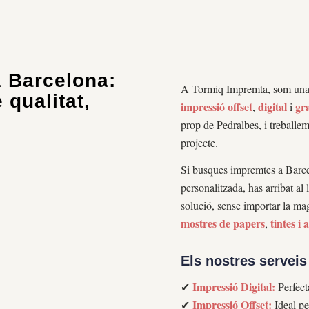
 Barcelona:
A Tormiq Impremta, som un
 qualitat,
impressió offset
digital
gr
,
i
prop de Pedralbes, i treballe
projecte.
Si busques impremtes a Barcel
personalitzada, has arribat al l
solució, sense importar la ma
mostres de papers
tintes i 
,
Els nostres serveis
Impressió Digital:
✔
Perfecta
Impressió Offset:
✔
Ideal pe