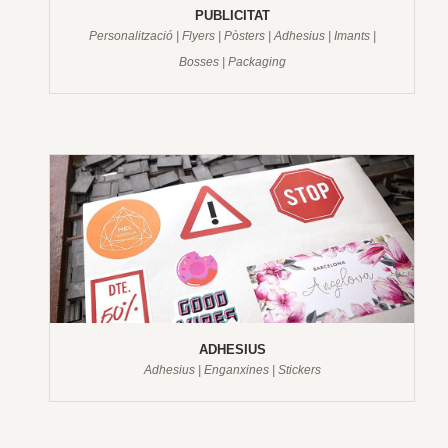
PUBLICITAT
Personalització | Flyers | Pòsters | Adhesius | Imants |
Bosses | Packaging
ADHESIUS
Adhesius | Enganxines | Stickers