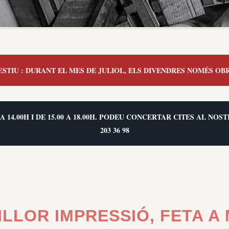
ESTIU : DURANT EL MES DE JULIOL, ELS DIVENDRES NOMÉS OBR
 A 14.00H I DE 15.00 A 18.00H. PODEU CONCERTAR CITES AL N
203 36 98
ILLOR IMPRESSIÓ, FETA A 