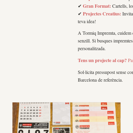
Gran Format:
✔
Cartells, lo
Projectes Creatius:
✔
Invita
teva idea!
A Tormiq Impremta, cuidem cada
senzill. Si busques impremtes 
personalitzada.
Tens un projecte al cap?
Pa
Sol·licita pressupost sense c
Barcelona de referència.