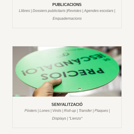
PUBLICACIONS
Llibres | Dossiers publicitaris |Revistes | Agendes escolars |
Enquadernacions
SENYALITZACIÓ
Pòsters | Lones | Vinils | Roll-up | Transfer | Plaques |
Displays | "Lienzo"