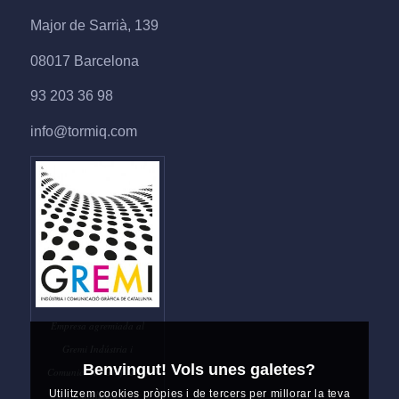
Major de Sarrià, 139
08017 Barcelona
93 203 36 98
info@tormiq.com
Empresa agremiada al
Gremi Indústria i
Benvingut! Vols unes galetes?
Comunicació Gràfica de
Utilitzem cookies pròpies i de tercers per millorar la teva
Catalunya