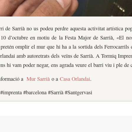
ri de Sarrià no us podeu perdre aquesta activitat artística po
 10 d’octubre en motiu de la Festa Major de Sarrià, «El nos
 pretén omplir el mur que hi ha a la sortida dels Ferrocarrils 
rlandai amb autoretrats dels veïns de Sarrià. A Tormiq Impr
ens hi vam poder negar, ens agrada veure el barri viu i ple de 
informació a
Mur Sarrià
o a
Casa Orlandai
.
 #imprenta #barcelona #Sarrià #Santgervasi