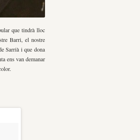
pular que tindrà lloc
tre Barri, el nostre
de Sarrià i que dona
enta ens van demanar
color.