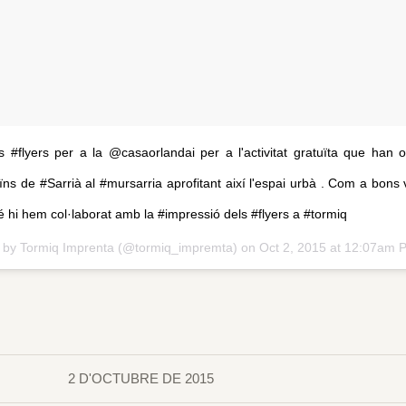
s #flyers per a la @casaorlandai per a l'activitat gratuïta que han o
eïns de #Sarrià al #mursarria aprofitant així l'espai urbà . Com a bons 
 hi hem col·laborat amb la #impressió dels #flyers a #tormiq
d by Tormiq Imprenta (@tormiq_impremta) on
Oct 2, 2015 at 12:07am 
2 D'OCTUBRE DE 2015