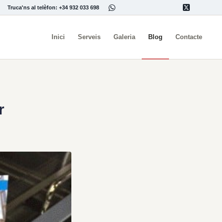
Truca'ns al telèfon: +34 932 033 698
Inici
Serveis
Galeria
Blog
Contacte
r