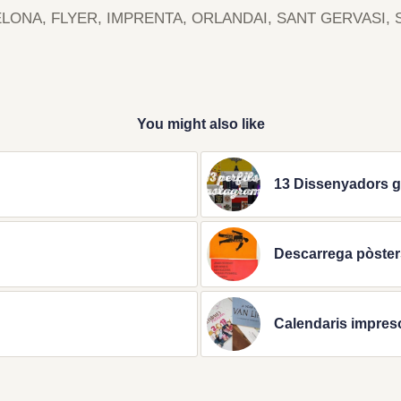
ELONA
,
FLYER
,
IMPRENTA
,
ORLANDAI
,
SANT GERVASI
,
You might also like
13 Dissenyadors gr
Descarrega pòsters
Calendaris impres