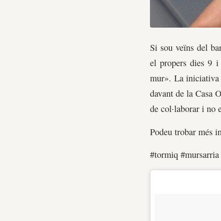
Si sou veïns del bar
el propers dies 9 i
mur». La iniciativa
davant de la Casa O
de col·laborar i no 
Podeu trobar més 
#tormiq #mursarria