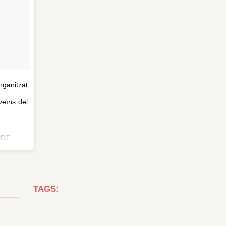
rganitzat
veïns del
PDT
TAGS: