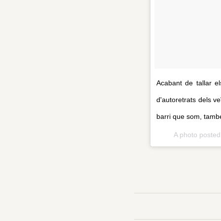
Acabant de tallar el
d'autoretrats dels v
barri que som, també
A photo poste