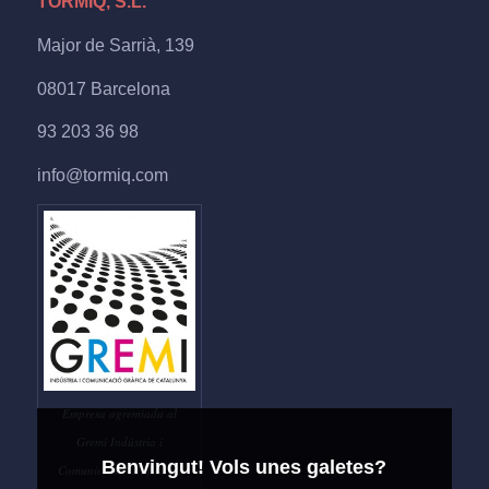
TORMIQ, S.L.
Major de Sarrià, 139
08017 Barcelona
93 203 36 98
info@tormiq.com
Empresa agremiada al
Gremi Indústria i
Benvingut! Vols unes galetes?
Comunicació Gràfica de