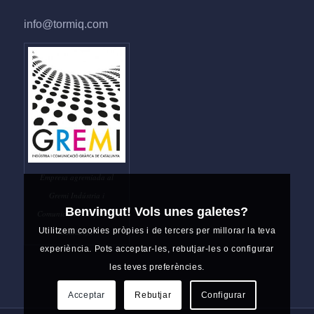
info@tormiq.com
Empresa agremiada al
Gremi Indústria i
Benvingut! Vols unes galetes?
Comunicació Gràfica de
Utilitzem cookies pròpies i de tercers per millorar la teva
Catalunya
experiència. Pots acceptar-les, rebutjar-les o configurar
les teves preferències.
Acceptar
Rebutjar
Configurar