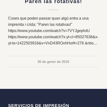
Paren las rotativas!
Coses que poden passar quan algú entra a una
impremta i crida: "Paren las rotativas!"
https://www.youtube.com/watch?v=7VYJgeplvtU
https://www.youtube.com/watch?x-yt-cl=85027636&x-
yt-ts=1422503916&v=VnD43ROvhHo#t=276 &nbs…
30 de gener de 2015
SERVICIOS DE IMPRESIÓN