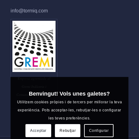
info@tormiq.com
Empresa agremiada al
Gremi Indústria i
Benvingut! Vols unes galetes?
Comunicació Gràfica de
Utilitzem cookies pròpies i de tercers per millorar la teva
Catalunya
experiència. Pots acceptar-les, rebutjar-les o configurar
les teves preferències.
Acceptar
Rebutjar
Configurar