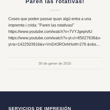
Paren las rotativas!
Coses que poden passar quan algú entra a una
impremta i crida: "Paren las rotativas!"
https://www.youtube.com/watch?v=7VYJgeplvtU
https://www.youtube.com/watch?x-yt-cl=85027636&x-
yt-ts=1422503916&v=VnD43ROvhHo#t=276 &nbs…
30 de gener de 2015
SERVICIOS DE IMPRESIÓN