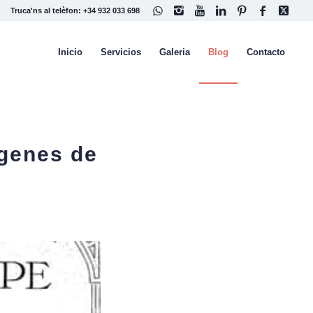
Truca'ns al telèfon: +34 932 033 698
Inicio
Servicios
Galeria
Blog
Contacto
agenes de