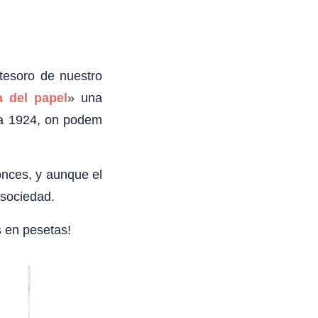
tesoro de nuestro
a del papel
» una
3 a 1924, on podem
onces, y aunque el
 sociedad.
 en pesetas!