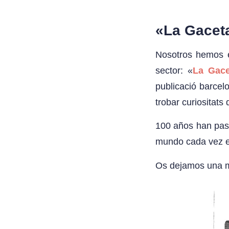
«La Gaceta
Nosotros hemos e
sector: «
La Gace
publicació barcel
trobar curiositats
100 años han pasa
mundo cada vez es
Os dejamos una m