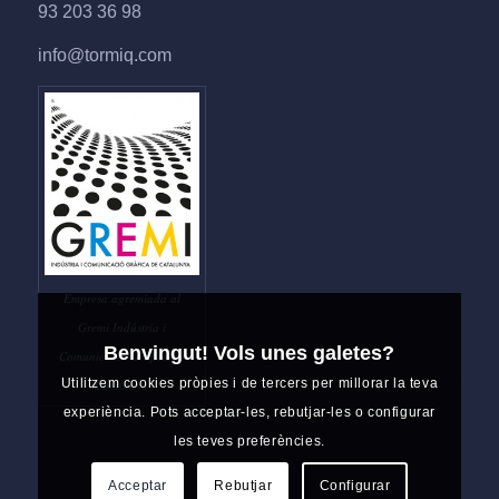
93 203 36 98
info@tormiq.com
Empresa agremiada al
Gremi Indústria i
Benvingut! Vols unes galetes?
Comunicació Gràfica de
Utilitzem cookies pròpies i de tercers per millorar la teva
Catalunya
experiència. Pots acceptar-les, rebutjar-les o configurar
les teves preferències.
Acceptar
Rebutjar
Configurar