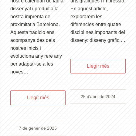
nostre calendari de taula,
arts gràfiques i impressió.
dissenyat i produït a la
En aquest article,
nostra imprenta de
explorarem les
proximitat a Barcelona.
diferències entre quatre
Aquesta tradició ens
disciplines importants del
acompanya des dels
disseny: disseny gràfic,…
nostres inicis i
evoluciona any rere any
per adaptar-se a les
Llegir més
noves…
25 d'abril de 2024
Llegir més
7 de gener de 2025