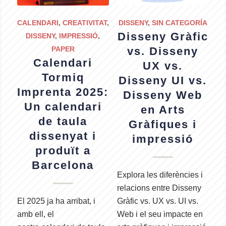
CALENDARI
,
CREATIVITAT
,
DISSENY
,
SIN CATEGORÍA
Disseny Gràfic
DISSENY
,
IMPRESSIÓ
,
PAPER
vs. Disseny
Calendari
UX vs.
Tormiq
Disseny UI vs.
Imprenta 2025:
Disseny Web
Un calendari
en Arts
de taula
Gràfiques i
dissenyat i
impressió
produït a
Barcelona
Explora les diferències i
relacions entre Disseny
El 2025 ja ha arribat, i
Gràfic vs. UX vs. UI vs.
amb ell, el
Web i el seu impacte en