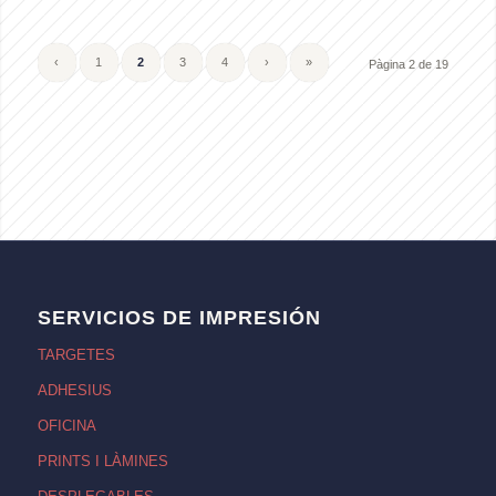
‹
1
2
3
4
›
»
Pàgina 2 de 19
SERVICIOS DE IMPRESIÓN
TARGETES
ADHESIUS
OFICINA
PRINTS I LÀMINES