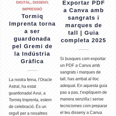
Exportar PDF
DIGITAL
,
DISSENY
,
IMPRESSIÓ
a Canva amb
Tormiq
sangrats i
Imprenta torna
marques de
a ser
tall | Guia
guardonada
completa 2025
pel Gremi de
la Indústria
Si busques com exportar
Gràfica
un PDF a Canva amb
sangrats i marques de
tall, has arribat al lloc
La nostra feina, l'Oracle
adequat. En aquesta guia
Astral, ha estat
pas a pas, t’expliquem de
guardonada! Avui, a
manera senzilla i sense
Tormiq Imprenta, estem
tecnicismes com preparar
de celebració. És un
el teu disseny a Canva
orgull per a nosaltres