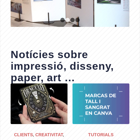
1
2
3
4
Notícies sobre
impressió, disseny,
paper, art …
CLIENTS
,
CREATIVITAT
,
TUTORIALS