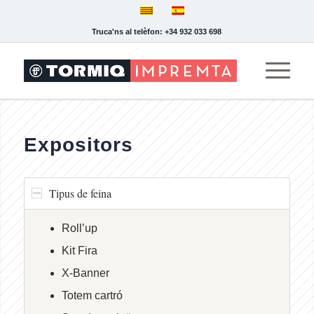
Truca'ns al telèfon: +34 932 033 698
Expositors
Tipus de feina
Roll’up
Kit Fira
X-Banner
Totem cartró