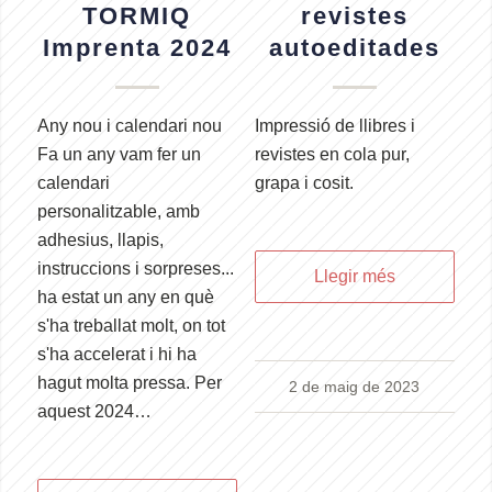
TORMIQ
revistes
Imprenta 2024
autoeditades
Any nou i calendari nou
Impressió de llibres i
Fa un any vam fer un
revistes en cola pur,
calendari
grapa i cosit.
personalitzable, amb
adhesius, llapis,
instruccions i sorpreses...
Llegir més
ha estat un any en què
s'ha treballat molt, on tot
s'ha accelerat i hi ha
hagut molta pressa. Per
2 de maig de 2023
aquest 2024…