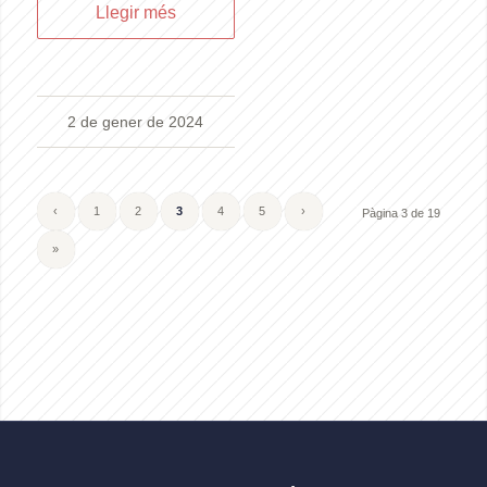
Llegir més
2 de gener de 2024
‹
1
2
3
4
5
›
Pàgina 3 de 19
»