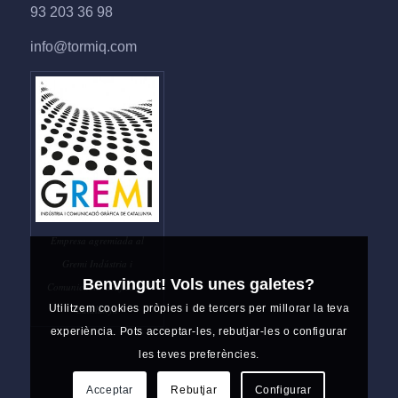
93 203 36 98
info@tormiq.com
Empresa agremiada al
Gremi Indústria i
Benvingut! Vols unes galetes?
Comunicació Gràfica de
Utilitzem cookies pròpies i de tercers per millorar la teva
Catalunya
experiència. Pots acceptar-les, rebutjar-les o configurar
les teves preferències.
Acceptar
Rebutjar
Configurar