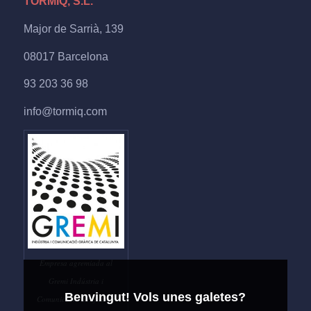
TORMIQ, S.L.
Major de Sarrià, 139
08017 Barcelona
93 203 36 98
info@tormiq.com
Empresa agremiada al
Gremi Indústria i
Benvingut! Vols unes galetes?
Comunicació Gràfica de