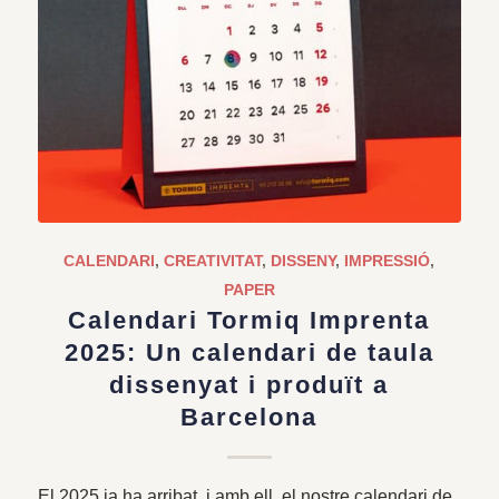
CALENDARI
,
CREATIVITAT
,
DISSENY
,
IMPRESSIÓ
,
PAPER
Calendari Tormiq Imprenta
2025: Un calendari de taula
dissenyat i produït a
Barcelona
El 2025 ja ha arribat, i amb ell, el nostre calendari de